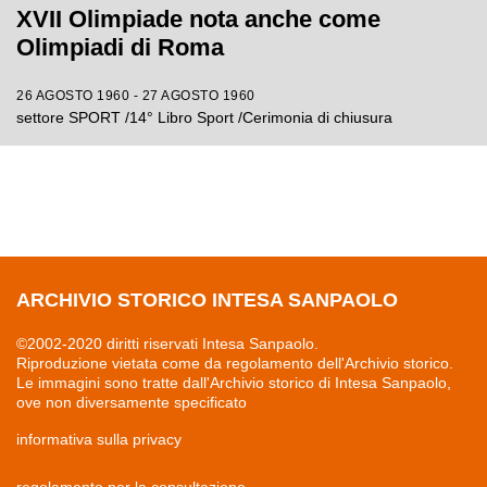
XVII Olimpiade nota anche come
Olimpiadi di Roma
26 AGOSTO 1960 - 27 AGOSTO 1960
settore SPORT /14° Libro Sport /Cerimonia di chiusura
ARCHIVIO STORICO INTESA SANPAOLO
©2002-2020 diritti riservati Intesa Sanpaolo.
Riproduzione vietata come da regolamento dell'Archivio storico.
Le immagini sono tratte dall'Archivio storico di Intesa Sanpaolo,
ove non diversamente specificato
informativa sulla privacy