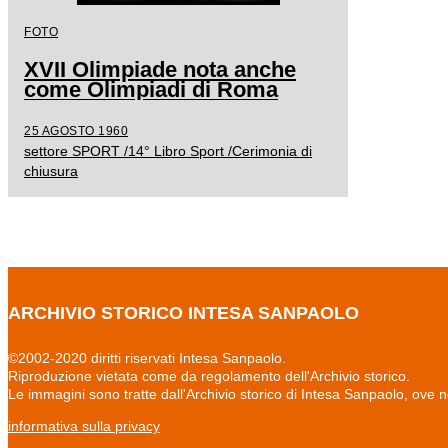
FOTO
XVII Olimpiade nota anche
come Olimpiadi di Roma
25 AGOSTO 1960
settore SPORT /14° Libro Sport /Cerimonia di
chiusura
ARCHIVIO STORICO INTESA SANPAOLO
©2002-2020 diritti riservati Intesa Sanpaolo.
Riproduzione vietata come da regolamento dell'Archivio storico.
Le immagini sono tratte dall'Archivio storico di Intesa Sanpaolo, ove 
informativa sulla privacy