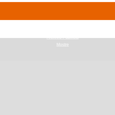
(current)
home
Chi siamo
Archivio Publifoto
Mostre