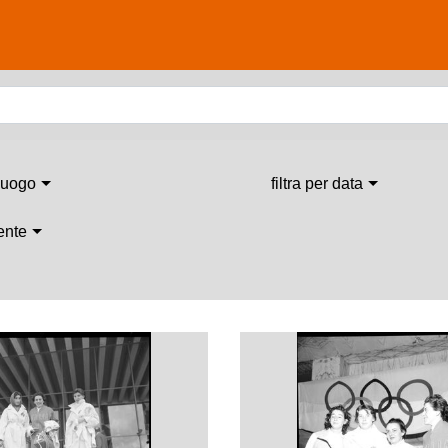
 luogo
filtra per data
 ente