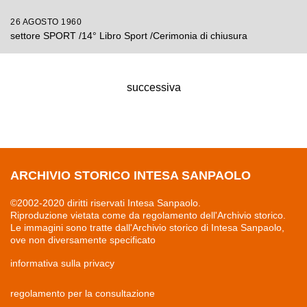
26 AGOSTO 1960
settore SPORT /14° Libro Sport /Cerimonia di chiusura
successiva
ARCHIVIO STORICO INTESA SANPAOLO
©2002-2020 diritti riservati Intesa Sanpaolo.
Riproduzione vietata come da regolamento dell'Archivio storico.
Le immagini sono tratte dall'Archivio storico di Intesa Sanpaolo,
ove non diversamente specificato
informativa sulla privacy
regolamento per la consultazione