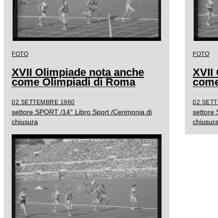
FOTO
FOTO
XVII Olimpiade nota anche
XVII
come Olimpiadi di Roma
come
02 SETTEMBRE 1960
02 SET
settore SPORT /14° Libro Sport /Cerimonia di
settore
chiusura
chiusur