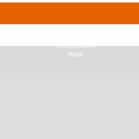
(current)
home
Chi siamo
Archivio Publifoto
Mostre