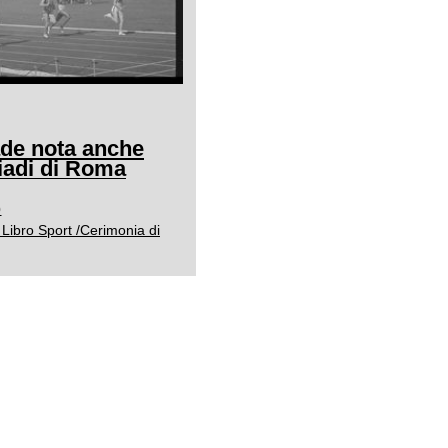
ade nota anche
adi di Roma
0
Libro Sport /Cerimonia di