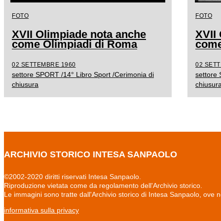
FOTO
FOTO
XVII Olimpiade nota anche
XVII
come Olimpiadi di Roma
come
02 SETTEMBRE 1960
02 SET
settore SPORT /14° Libro Sport /Cerimonia di
settore
chiusura
chiusur
ARCHIVIO STORICO INTESA SANPAOLO
©2002-2020 diritti riservati Intesa Sanpaolo.
Riproduzione vietata come da regolamento dell'Archivio storico.
Le immagini sono tratte dall'Archivio storico di Intesa Sanpaolo, ove 
informativa sulla privacy