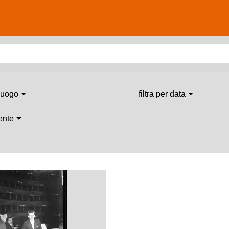
 luogo
filtra per data
 ente