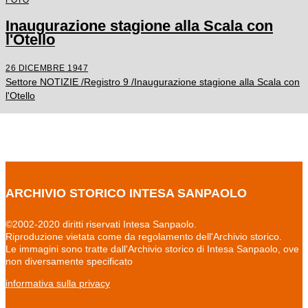
Inaugurazione stagione alla Scala con
l'Otello
26 DICEMBRE 1947
Settore NOTIZIE /Registro 9 /Inaugurazione stagione alla Scala con
l'Otello
ARCHIVIO STORICO INTESA SANPAOLO
©2002-2020 diritti riservati Intesa Sanpaolo.
Riproduzione vietata come da regolamento dell'Archivio storico.
Le immagini sono tratte dall'Archivio storico di Intesa Sanpaolo, ove
non diversamente specificato
informativa sulla privacy