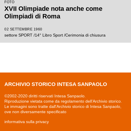
FOTO
XVII Olimpiade nota anche come
Olimpiadi di Roma
02 SETTEMBRE 1960
settore SPORT /14° Libro Sport /Cerimonia di chiusura
ARCHIVIO STORICO INTESA SANPAOLO
©2002-2020 diritti riservati Intesa Sanpaolo.
Riproduzione vietata come da regolamento dell'Archivio storico.
Le immagini sono tratte dall'Archivio storico di Intesa Sanpaolo,
ove non diversamente specificato
informativa sulla privacy