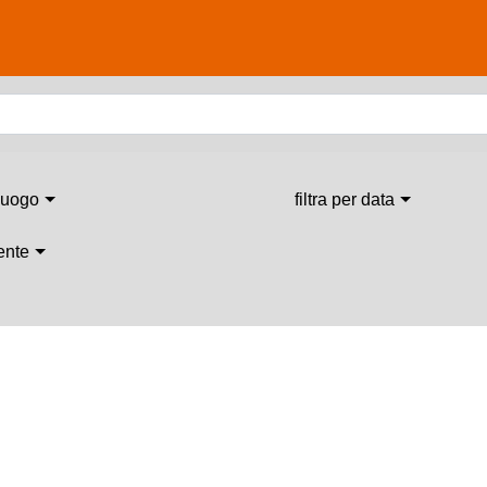
 luogo
filtra per data
 ente