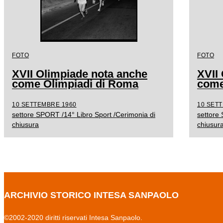
FOTO
FOTO
XVII Olimpiade nota anche
XVII
come Olimpiadi di Roma
come
10 SETTEMBRE 1960
10 SET
settore SPORT /14° Libro Sport /Cerimonia di
settore
chiusura
chiusur
ARCHIVIO STORICO INTESA SANPAOLO
©2002-2020 diritti riservati Intesa Sanpaolo.