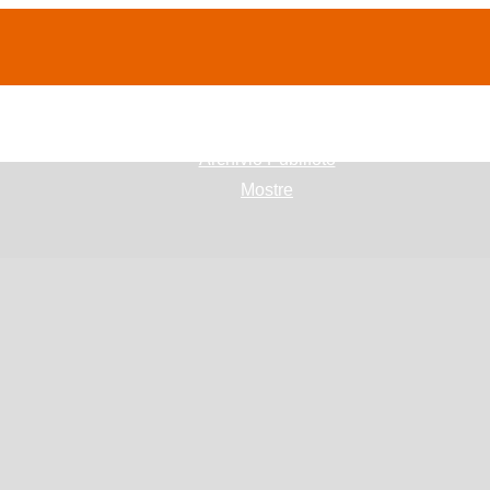
(current)
home
Chi siamo
Archivio Publifoto
Mostre