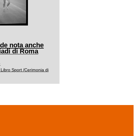
ade nota anche
adi di Roma
0
Libro Sport /Cerimonia di