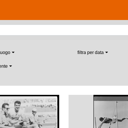
 luogo
filtra per data
 ente