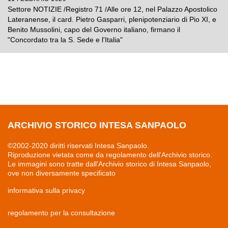
l'Italia"
Settore NOTIZIE /Registro 71 /Alle ore 12, nel Palazzo Apostolico
Lateranense, il card. Pietro Gasparri, plenipotenziario di Pio XI, e
Benito Mussolini, capo del Governo italiano, firmano il
"Concordato tra la S. Sede e l'Italia"
ARCHIVIO STORICO INTESA SANPAOLO
©2002-2020 diritti riservati Intesa Sanpaolo.
Riproduzione vietata come da regolamento dell'Archivio storico.
Le immagini sono tratte dall'Archivio storico di Intesa Sanpaolo,
ove non diversamente specificato
informativa sulla privacy
regolamento per la consultazione