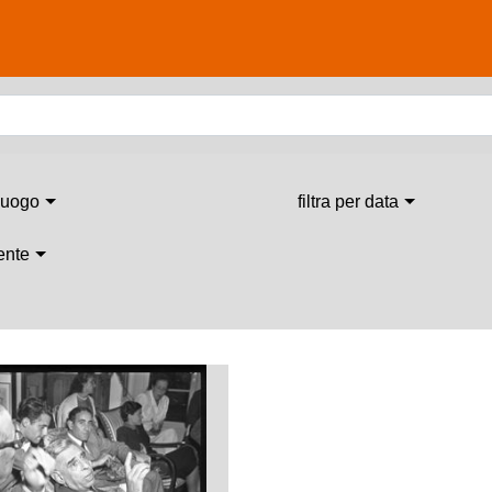
 luogo
filtra per data
 ente