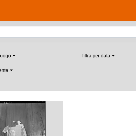
 luogo
filtra per data
 ente