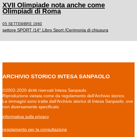
XVII Olimpiade nota anche come
Olimpiadi di Roma
05 SETTEMBRE 1960
settore SPORT /14° Libro Sport /Cerimonia di chiusura
ARCHIVIO STORICO INTESA SANPAOLO
©2002-2020 diritti riservati Intesa Sanpaolo.
Riproduzione vietata come da regolamento dell'Archivio storico.
Le immagini sono tratte dall'Archivio storico di Intesa Sanpaolo, ove
non diversamente specificato
informativa sulla privacy
regolamento per la consultazione