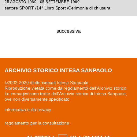
25 AGOSTO 1960 - 05 SETTEMBRE 1960
settore SPORT /14° Libro Sport /Cerimonia di chiusura
successiva
ARCHIVIO STORICO INTESA SANPAOLO
©2002-2020 diritti riservati Intesa Sanpaolo.
Riproduzione vietata come da regolamento dell'Archivio storico.
Le immagini sono tratte dall'Archivio storico di Intesa Sanpaolo,
ove non diversamente specificato
informativa sulla privacy
regolamento per la consultazione