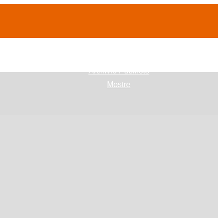
(current)
home
Chi siamo
Archivio Publifoto
Mostre