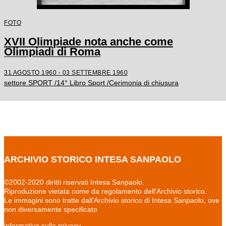
FOTO
XVII Olimpiade nota anche come
Olimpiadi di Roma
31 AGOSTO 1960 - 03 SETTEMBRE 1960
settore SPORT /14° Libro Sport /Cerimonia di chiusura
ARCHIVIO STORICO INTESA SANPAOLO
©2002-2020 diritti riservati Intesa Sanpaolo.
Riproduzione vietata come da regolamento dell'Archivio storico.
Le immagini sono tratte dall'Archivio storico di Intesa Sanpaolo, ove
non diversamente specificato
informativa sulla privacy