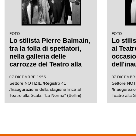
FOTO
FOTO
Lo stilista Pierre Balmain,
Lo stili
tra la folla di spettatori,
al Teatr
nella galleria delle
occasi
carrozze del Teatro alla
dell'in
Scala la sera
stagion
07 DICEMBRE 1955
07 DICEMBR
dell'inaugurazione della
con l'o
Settore NOTIZIE /Registro 41
Settore NOTI
stagione lirica 1955-1956
Vincenzo
/Inaugurazione della stagione lirica al
/Inaugurazion
con l'opera "Norma" di
da Anto
Teatro alla Scala. "La Norma" (Bellini)
Teatro alla S
Vincenzo Bellini, diretta
regia d
da Antonino Votto con la
Wallma
regia di Margherita
Wallmann