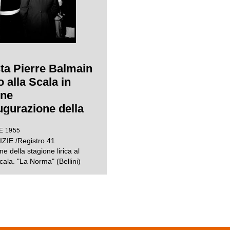
sta Pierre Balmain
o alla Scala in
one
augurazione della
e lirica 1955-1956
E 1955
pera "Norma" di
ZIE /Registro 41
 Bellini, diretta
e della stagione lirica al
nino Votto con la
cala. "La Norma" (Bellini)
i Margherita
nn