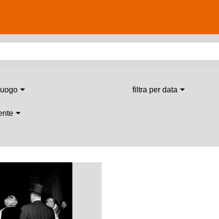
 luogo
filtra per data
 ente