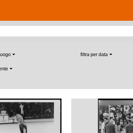
 luogo
filtra per data
 ente