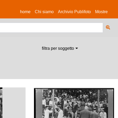
(current)
home
Chi siamo
Archivio Publifoto
Mostre
filtra per soggetto