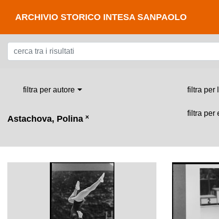
ARCHIVIO STORICO INTESA SANPAOLO
filtra per autore
filtra per
filtra per
Astachova, Polina
˟