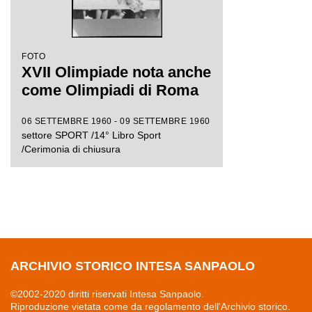
FOTO
XVII Olimpiade nota anche
come Olimpiadi di Roma
06 SETTEMBRE 1960 - 09 SETTEMBRE 1960
settore SPORT /14° Libro Sport
/Cerimonia di chiusura
ARCHIVIO STORICO INTESA SANPAOLO
©2002-2020 diritti riservati Intesa Sanpaolo.
Riproduzione vietata come da regolamento dell'Archivio storico.