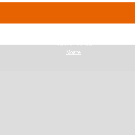
(current)
home
Chi siamo
Archivio Publifoto
Mostre