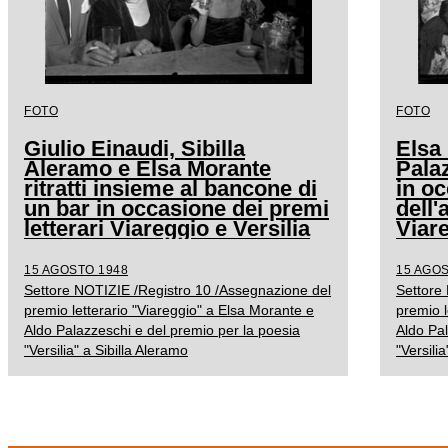
FOTO
FOTO
Giulio Einaudi, Sibilla
Elsa
Aleramo e Elsa Morante
Pala
ritratti insieme al bancone di
in o
un bar in occasione dei premi
dell
letterari Viareggio e Versilia
Viare
15 AGOSTO 1948
15 AGOS
Settore NOTIZIE /Registro 10 /Assegnazione del
Settore
premio letterario "Viareggio" a Elsa Morante e
premio l
Aldo Palazzeschi e del premio per la poesia
Aldo Pal
"Versilia" a Sibilla Aleramo
"Versili