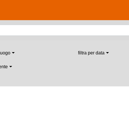
 luogo
filtra per data
 ente