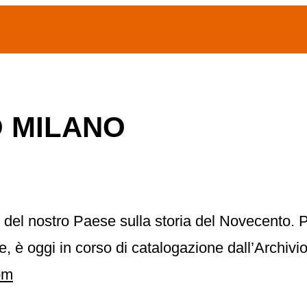
(current)
home
Chi siamo
Archivio Publifoto
O MILANO
Mostre
 del nostro Paese sulla storia del Novecento. Pr
ne, è oggi in corso di catalogazione dall’Archivi
om