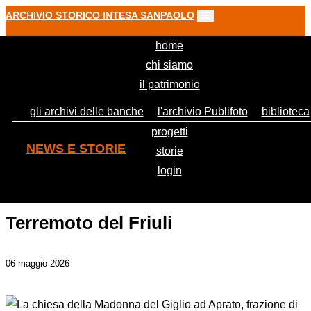
ARCHIVIO STORICO INTESA SANPAOLO
(current)
home
chi siamo
il patrimonio
gli archivi delle banche
l'archivio Publifoto
biblioteca
progetti
NEWS E STORIE
storie
login
1976-2026: cinquant'anni fa il
Terremoto del Friuli
06 maggio 2026