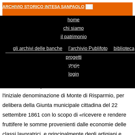
ARCHIVIO STORICO INTESA SANPAOLO
(current)
home
chi siamo
il patrimonio
gli archivi delle banche
l'archivio Publifoto
biblioteca
progetti
storie
Cassa di Risparmio di Loreto
login
La Cassa di Risparmio di Loreto venne costituita, con
l'iniziale denominazione di Monte di Risparmio, per
delibera della Giunta municipale cittadina del 22
settembre 1861 con lo scopo di «ricevere e rendere
fruttifere le somme provenienti dalle economie delle
classi lavoratrici, e principalmente degli artigiani e