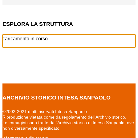
ESPLORA LA STRUTTURA
caricamento in corso
ARCHIVIO STORICO INTESA SANPAOLO
©2002-2021 diritti riservati Intesa Sanpaolo.
Riproduzione vietata come da regolamento dell'Archivio storico.
Le immagini sono tratte dall'Archivio storico di Intesa Sanpaolo, ove
non diversamente specificato