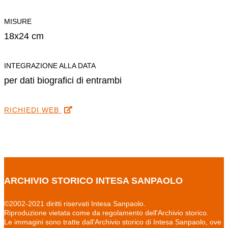
MISURE
18x24 cm
INTEGRAZIONE ALLA DATA
per dati biografici di entrambi
RICHIEDI WEB
ARCHIVIO STORICO INTESA SANPAOLO
©2002-2021 diritti riservati Intesa Sanpaolo.
Riproduzione vietata come da regolamento dell'Archivio storico.
Le immagini sono tratte dall'Archivio storico di Intesa Sanpaolo, ove