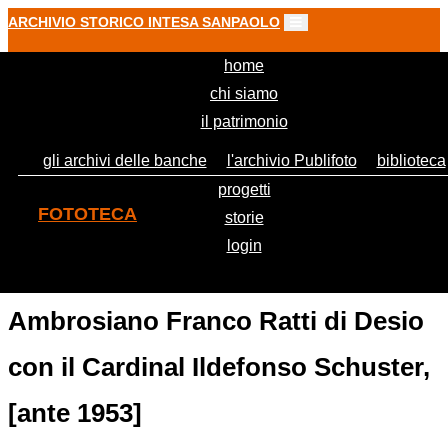
ARCHIVIO STORICO INTESA SANPAOLO
(current)
home
chi siamo
il patrimonio
gli archivi delle banche
l'archivio Publifoto
biblioteca
progetti
FOTOTECA
storie
login
Il presidente del Banco
Ambrosiano Franco Ratti di Desio
con il Cardinal Ildefonso Schuster,
[ante 1953]