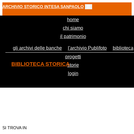
ARCHIVIO STORICO INTESA SANPAOLO
(current)
home
chi siamo
il patrimonio
gli archivi delle banche
l'archivio Publifoto
biblioteca
progetti
BIBLIOTECA STORICA
storie
login
Scritti vari di economia., 1910
SI TROVA IN