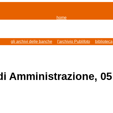
(current)
home
chi siamo
il patrimonio
gli archivi delle banche
l'archivio Publifoto
biblioteca
progetti
storie
login
 di Amministrazione, 0