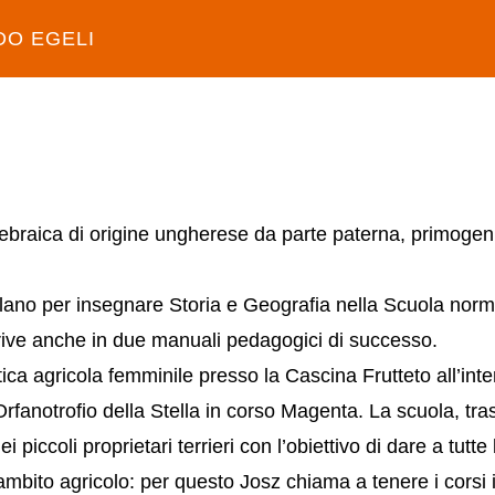
DO EGELI
braica di origine ungherese da parte paterna, primogenita
Milano per insegnare Storia e Geografia nella Scuola nor
rive anche in due manuali pedagogici di successo.
ca agricola femminile presso la Cascina Frutteto all’int
’Orfanotrofio della Stella in corso Magenta. La scuola, tra
piccoli proprietari terrieri con l’obiettivo di dare a tutt
 ambito agricolo: per questo Josz chiama a tenere i corsi