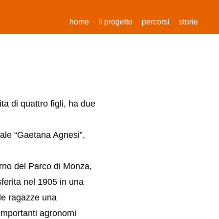
(current)
home
il progetto
percorsi
storie
 di quattro figli, ha due
male “Gaetana Agnesi”,
erno del Parco di Monza,
sferita nel 1905 in una
e le ragazze una
 importanti agronomi