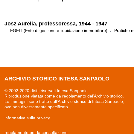
Josz Aurelia, professoressa, 1944 - 1947
EGELI (Ente di gestione e liquidazione immobiliare)
Pratiche n
ARCHIVIO STORICO INTESA SANPAOLO
© 2002-2020 diritti riservati Intesa Sanpaolo.
Riproduzione vietata come da regolamento del'Archivio storico.
Le immagini sono tratte dall'Archivio storico di Intesa Sanpaolo,
ove non diversamente specificato
informativa sulla privacy
regolamento per la consultazione