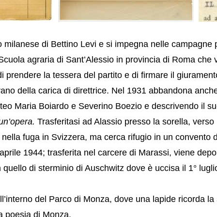
ico milanese di Bettino Levi e si impegna nelle campagne 
 Scuola agraria di Sant’Alessio in provincia di Roma che 
di prendere la tessera del partito e di firmare il giurament
rivano della carica di direttrice. Nel 1931 abbandona anc
tteo Maria Boiardo e Severino Boezio e descrivendo il su
 un’opera.
Trasferitasi ad Alassio presso la sorella, verso 
ari nella fuga in Svizzera, ma cerca rifugio in un convento
 aprile 1944; trasferita nel carcere di Marassi, viene dep
quello di sterminio di Auschwitz dove è uccisa il 1° luglio
all’interno del Parco di Monza, dove una lapide ricorda la 
la poesia di Monza.